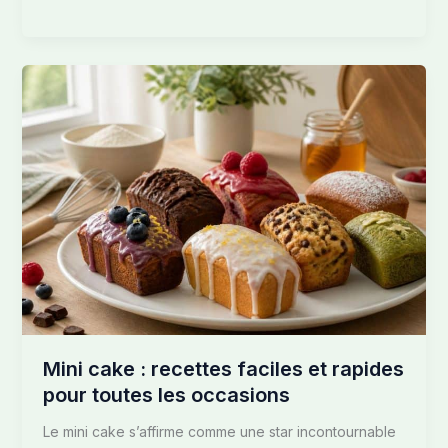
Mini
cake
:
recettes
faciles
et
rapides
pour
toutes
les
occasions
Mini cake : recettes faciles et rapides
pour toutes les occasions
Le mini cake s’affirme comme une star incontournable