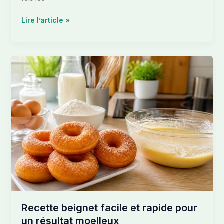
Lire l’article »
Recette
beignet
facile
et
rapide
pour
un
résultat
moelleux
Recette beignet facile et rapide pour
un résultat moelleux