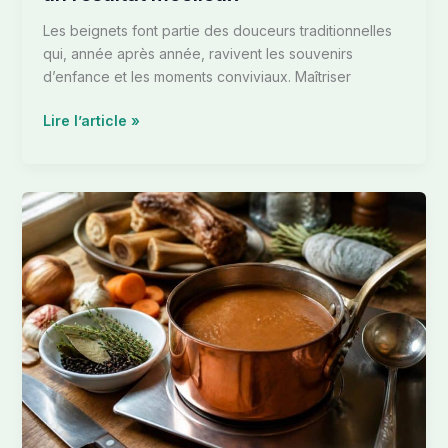
Les beignets font partie des douceurs traditionnelles
qui, année après année, ravivent les souvenirs
d’enfance et les moments conviviaux. Maîtriser
Lire l’article »
Sauce
fond
de
veau
:
recette
facile
et
astuces
pour
réussir