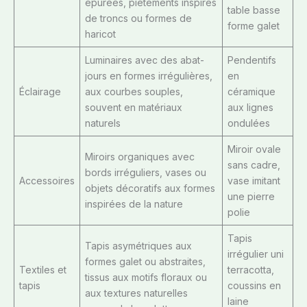
épurées, piétements inspirés
table basse
de troncs ou formes de
forme galet
haricot
Luminaires avec des abat-
Pendentifs
jours en formes irrégulières,
en
Éclairage
aux courbes souples,
céramique
souvent en matériaux
aux lignes
naturels
ondulées
Miroir ovale
Miroirs organiques avec
sans cadre,
bords irréguliers, vases ou
Accessoires
vase imitant
objets décoratifs aux formes
une pierre
inspirées de la nature
polie
Tapis
Tapis asymétriques aux
irrégulier uni
formes galet ou abstraites,
Textiles et
terracotta,
tissus aux motifs floraux ou
tapis
coussins en
aux textures naturelles
laine