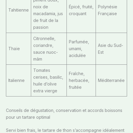
noix de
Épicé, fruité,
Polynésie
Tahitienne
macadamia, jus
croquant
Française
de fruit de la
passion
Citronnelle,
Parfumée,
coriandre,
Asie du Sud-
Thaïe
umami,
sauce nuoc-
Est
acidulée
mâm
Tomates
Fraîche,
cerises, basilic,
Italienne
herbacée,
Méditerranée
huile d’olive
fruitée
extra vierge
Conseils de dégustation, conservation et accords boissons
pour un tartare optimal
Servi bien frais, le tartare de thon s’accompagne idéalement